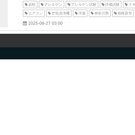
花粉
アレルゲン
アレルゲン試験
評価試験
ス
エアコン
空気清浄機
浮遊
神奈川県
相模原市
ブタクサ
ヨモギ
一般財団法人北里環境科学センター
2025-08-27 03:00
秋
冬
Can f 1
Fel d 1
Cry j 1
Der 1
動