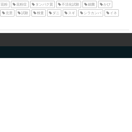
ギ花粉
花粉症
タンパク質
不活化試験
細菌
かび
北里
試験
検査
ダニ
スギ
シラカンバ
イネ
性能評価
アレルギー
犬
猫
イヌ
ネコ
春
夏
物
ペットアレルギー