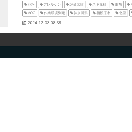
花粉
アレルゲン
評価試験
スギ花粉
細菌
VOC
作業環境測定
神奈川県
相模原市
北里
北里環境科学センター北里環境科学センター
一般財団法人
2024-12-03 08:39
受水槽検査
きたさと北里環境科学センター
消毒剤
Der p 1
浮遊細菌
真菌
落下
光触媒
抗菌
次亜塩素酸水
透析用水
プール水
温泉水
原湯
ASTM
EN規格
ISO
日本工業規格
JIS
微生
旅館業法
下水道法