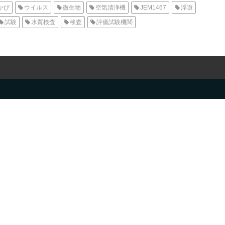
かび
ウイルス
微生物
空気清浄機
JEM1467
浮遊
試験
水質検査
検査
評価試験機関
測定試験
試験案内
ダニ
医療機器
簡易専用水道検査
原水
家電製品
イヌ
ネコ
Can f 1
Fel d 1
Cry j 1
抗ウイルス
食品
水道水
井戸水
地下水
生活排水
天然ガス
工場排水
下水道
河川
中水
土壌
AAMI
物検査
日本薬局方
水道法
水質管理目標設定
温泉法