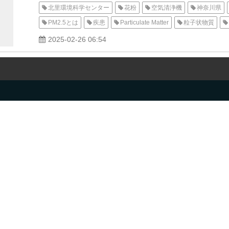
北里環境科学センター
花粉
空気清浄機
神奈川県
PM2.5とは
疾患
Particulate Matter
粒子状物質
アンモニウム塩
大気中
化学変化
粒子化
喘息
2025-02-26 06:54
pm2.5とは 簡単に
pm2.5 大きさ
性能評価
除去