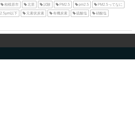
相模原市
北里
試験
PM2.5
pm2.5
PM2.5ってなに
2.5μm以下
元素状炭素
有機炭素
硫酸塩
硝酸塩
気管支炎
呼吸器系疾患
pm2.5 とは
pm25 とは
微小粒子状物質
EM1467 附属書G
what is pm2.5